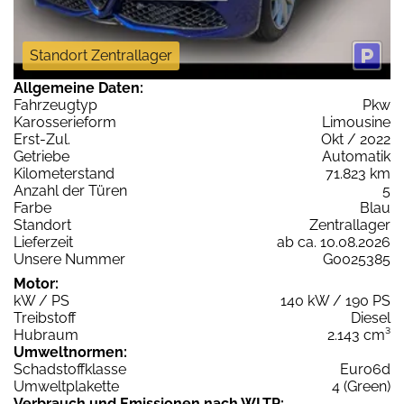
Standort Zentrallager
Allgemeine Daten:
Fahrzeugtyp
Pkw
Karosserieform
Limousine
Erst-Zul.
Okt / 2022
Getriebe
Automatik
Kilometerstand
71.823 km
Anzahl der Türen
5
Farbe
Blau
Standort
Zentrallager
Lieferzeit
ab ca. 10.08.2026
Unsere Nummer
G0025385
Motor:
kW / PS
140 kW / 190 PS
Treibstoff
Diesel
Hubraum
2.143 cm³
Umweltnormen:
Schadstoffklasse
Euro6d
Umweltplakette
4 (Green)
Verbrauch und Emissionen nach WLTP: