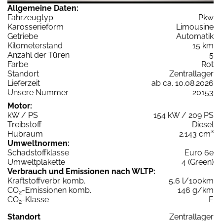
Allgemeine Daten:
Fahrzeugtyp
Pkw
Karosserieform
Limousine
Getriebe
Automatik
Kilometerstand
15 km
Anzahl der Türen
5
Farbe
Rot
Standort
Zentrallager
Lieferzeit
ab ca. 10.08.2026
Unsere Nummer
20153
Motor:
kW / PS
154 kW / 209 PS
Treibstoff
Diesel
Hubraum
2.143 cm³
Umweltnormen:
Schadstoffklasse
Euro 6e
Umweltplakette
4 (Green)
Verbrauch und Emissionen nach WLTP:
Kraftstoffverbr. komb.
5,6 l/100km
CO
-Emissionen komb.
146 g/km
2
CO
-Klasse
E
2
Standort
Zentrallager