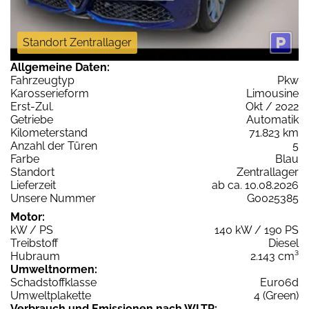
Standort Zentrallager
Allgemeine Daten:
Fahrzeugtyp
Pkw
Karosserieform
Limousine
Erst-Zul.
Okt / 2022
Getriebe
Automatik
Kilometerstand
71.823 km
Anzahl der Türen
5
Farbe
Blau
Standort
Zentrallager
Lieferzeit
ab ca. 10.08.2026
Unsere Nummer
G0025385
Motor:
kW / PS
140 kW / 190 PS
Treibstoff
Diesel
Hubraum
2.143 cm³
Umweltnormen:
Schadstoffklasse
Euro6d
Umweltplakette
4 (Green)
Verbrauch und Emissionen nach WLTP: