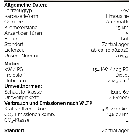
Allgemeine Daten:
Fahrzeugtyp
Pkw
Karosserieform
Limousine
Getriebe
Automatik
Kilometerstand
15 km
Anzahl der Türen
5
Farbe
Rot
Standort
Zentrallager
Lieferzeit
ab ca. 10.08.2026
Unsere Nummer
20153
Motor:
kW / PS
154 kW / 209 PS
Treibstoff
Diesel
Hubraum
2.143 cm³
Umweltnormen:
Schadstoffklasse
Euro 6e
Umweltplakette
4 (Green)
Verbrauch und Emissionen nach WLTP:
Kraftstoffverbr. komb.
5,6 l/100km
CO
-Emissionen komb.
146 g/km
2
CO
-Klasse
E
2
Standort
Zentrallager