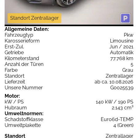
Standort Zentrallager
Allgemeine Daten:
Fahrzeugtyp
Pkw
Karosserieform
Limousine
Erst-Zul.
Jun / 2021
Getriebe
Automatik
Kilometerstand
77.768 km
Anzahl der Türen
5
Farbe
Grau
Standort
Zentrallager
Lieferzeit
ab ca. 10.08.2026
Unsere Nummer
G0025539
Motor:
kW / PS
140 kW / 190 PS
Hubraum
2.143 cm³
Umweltnormen:
Schadstoffklasse
Euro6d-TEMP
Umweltplakette
4 (Green)
Standort
Zentrallager