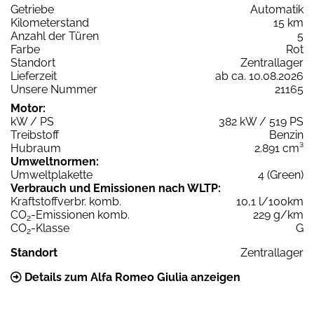
Getriebe
Automatik
Kilometerstand
15 km
Anzahl der Türen
5
Farbe
Rot
Standort
Zentrallager
Lieferzeit
ab ca. 10.08.2026
Unsere Nummer
21165
Motor:
kW / PS
382 kW / 519 PS
Treibstoff
Benzin
Hubraum
2.891 cm³
Umweltnormen:
Umweltplakette
4 (Green)
Verbrauch und Emissionen nach WLTP:
Kraftstoffverbr. komb.
10,1 l/100km
CO
-Emissionen komb.
229 g/km
2
CO
-Klasse
G
2
Standort
Zentrallager
Details zum Alfa Romeo Giulia anzeigen