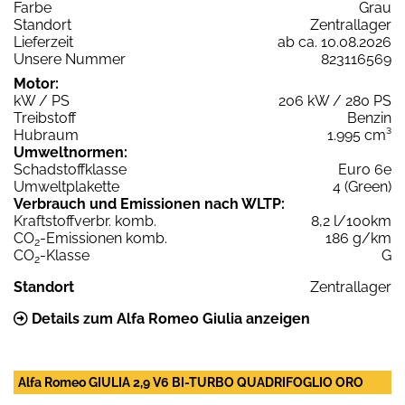
Farbe
Grau
Standort
Zentrallager
Lieferzeit
ab ca. 10.08.2026
Unsere Nummer
823116569
Motor:
kW / PS
206 kW / 280 PS
Treibstoff
Benzin
Hubraum
1.995 cm³
Umweltnormen:
Schadstoffklasse
Euro 6e
Umweltplakette
4 (Green)
Verbrauch und Emissionen nach WLTP:
Kraftstoffverbr. komb.
8,2 l/100km
CO
-Emissionen komb.
186 g/km
2
CO
-Klasse
G
2
Standort
Zentrallager
Details zum Alfa Romeo Giulia anzeigen
Alfa Romeo GIULIA 2,9 V6 BI-TURBO QUADRIFOGLIO ORO