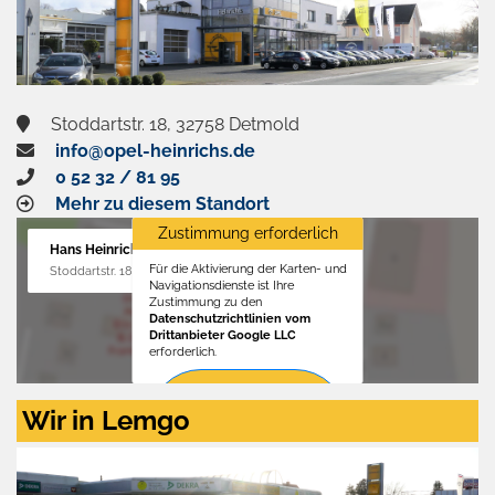
Stoddartstr. 18, 32758 Detmold
info@opel-heinrichs.de
0 52 32 / 81 95
Mehr zu diesem Standort
Zustimmung erforderlich
Hans Heinrichs GmbH
Für die Aktivierung der Karten- und
Stoddartstr. 18, 32758 Detmold
Navigationsdienste ist Ihre
Zustimmung zu den
Datenschutzrichtlinien vom
Drittanbieter Google LLC
erforderlich.
Zustimmen
Wir in Lemgo
und
aktivieren