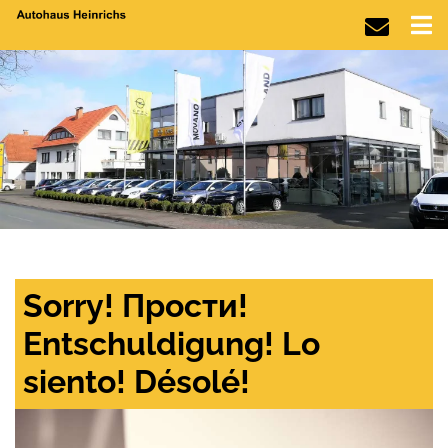
Sorry! Прости!
Entschuldigung! Lo
siento! Désolé!