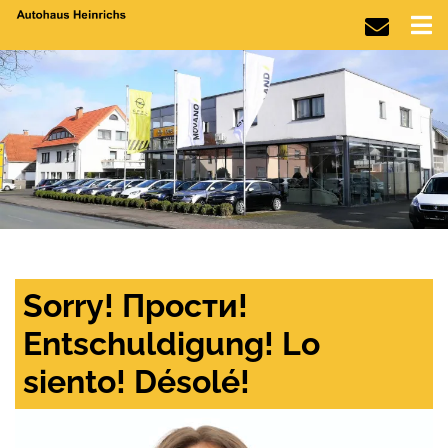
Sorry! Прости!
Entschuldigung! Lo
siento! Désolé!