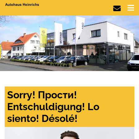
Sorry! Прости!
Entschuldigung! Lo
siento! Désolé!