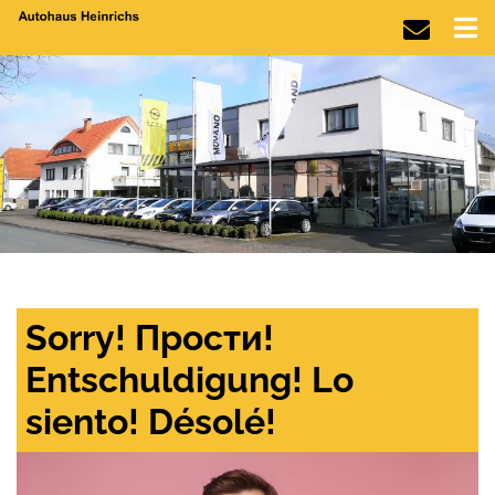
Sorry! Прости!
Entschuldigung! Lo
siento! Désolé!