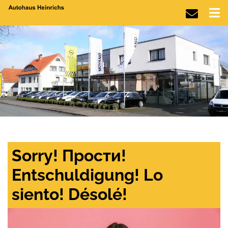
Sorry! Прости!
Entschuldigung! Lo
siento! Désolé!