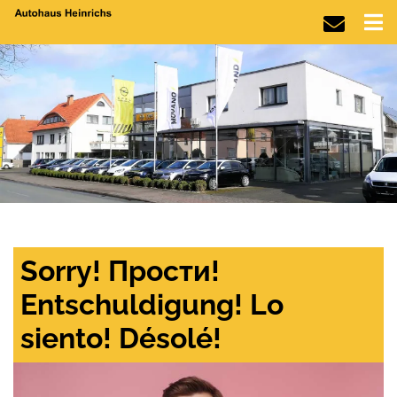
Sorry! Прости!
Entschuldigung! Lo
siento! Désolé!