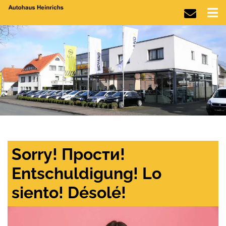
Sorry! Прости!
Entschuldigung! Lo
siento! Désolé!