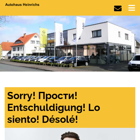
Sorry! Прости!
Entschuldigung! Lo
siento! Désolé!