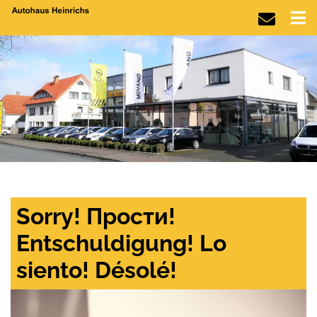
Sorry! Прости!
Entschuldigung! Lo
siento! Désolé!