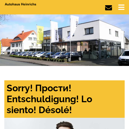
Sorry! Прости!
Entschuldigung! Lo
siento! Désolé!