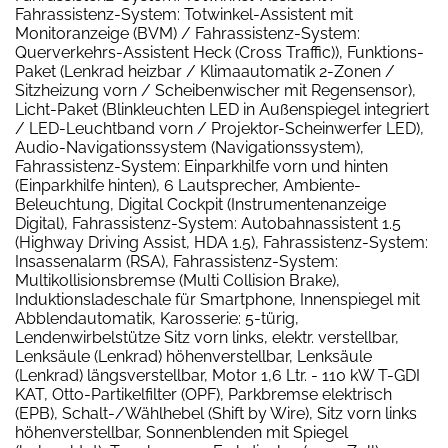
Fahrassistenz-System: Totwinkel-Assistent mit
Monitoranzeige (BVM) / Fahrassistenz-System:
Querverkehrs-Assistent Heck (Cross Traffic)), Funktions-
Paket (Lenkrad heizbar / Klimaautomatik 2-Zonen /
Sitzheizung vorn / Scheibenwischer mit Regensensor),
Licht-Paket (Blinkleuchten LED in Außenspiegel integriert
/ LED-Leuchtband vorn / Projektor-Scheinwerfer LED),
Audio-Navigationssystem (Navigationssystem),
Fahrassistenz-System: Einparkhilfe vorn und hinten
(Einparkhilfe hinten), 6 Lautsprecher, Ambiente-
Beleuchtung, Digital Cockpit (Instrumentenanzeige
Digital), Fahrassistenz-System: Autobahnassistent 1.5
(Highway Driving Assist, HDA 1.5), Fahrassistenz-System:
Insassenalarm (RSA), Fahrassistenz-System:
Multikollisionsbremse (Multi Collision Brake),
Induktionsladeschale für Smartphone, Innenspiegel mit
Abblendautomatik, Karosserie: 5-türig,
Lendenwirbelstütze Sitz vorn links, elektr. verstellbar,
Lenksäule (Lenkrad) höhenverstellbar, Lenksäule
(Lenkrad) längsverstellbar, Motor 1,6 Ltr. - 110 kW T-GDI
KAT, Otto-Partikelfilter (OPF), Parkbremse elektrisch
(EPB), Schalt-/Wählhebel (Shift by Wire), Sitz vorn links
höhenverstellbar, Sonnenblenden mit Spiegel