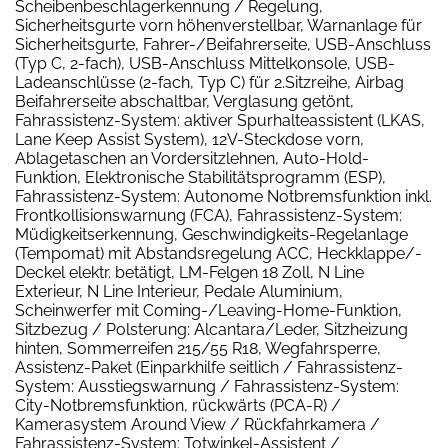
Scheibenbeschlagerkennung / Regelung,
Sicherheitsgurte vorn höhenverstellbar, Warnanlage für
Sicherheitsgurte, Fahrer-/Beifahrerseite, USB-Anschluss
(Typ C, 2-fach), USB-Anschluss Mittelkonsole, USB-
Ladeanschlüsse (2-fach, Typ C) für 2.Sitzreihe, Airbag
Beifahrerseite abschaltbar, Verglasung getönt,
Fahrassistenz-System: aktiver Spurhalteassistent (LKAS,
Lane Keep Assist System), 12V-Steckdose vorn,
Ablagetaschen an Vordersitzlehnen, Auto-Hold-
Funktion, Elektronische Stabilitätsprogramm (ESP),
Fahrassistenz-System: Autonome Notbremsfunktion inkl.
Frontkollisionswarnung (FCA), Fahrassistenz-System:
Müdigkeitserkennung, Geschwindigkeits-Regelanlage
(Tempomat) mit Abstandsregelung ACC, Heckklappe/-
Deckel elektr. betätigt, LM-Felgen 18 Zoll, N Line
Exterieur, N Line Interieur, Pedale Aluminium,
Scheinwerfer mit Coming-/Leaving-Home-Funktion,
Sitzbezug / Polsterung: Alcantara/Leder, Sitzheizung
hinten, Sommerreifen 215/55 R18, Wegfahrsperre,
Assistenz-Paket (Einparkhilfe seitlich / Fahrassistenz-
System: Ausstiegswarnung / Fahrassistenz-System:
City-Notbremsfunktion, rückwärts (PCA-R) /
Kamerasystem Around View / Rückfahrkamera /
Fahrassistenz-System: Totwinkel-Assistent /