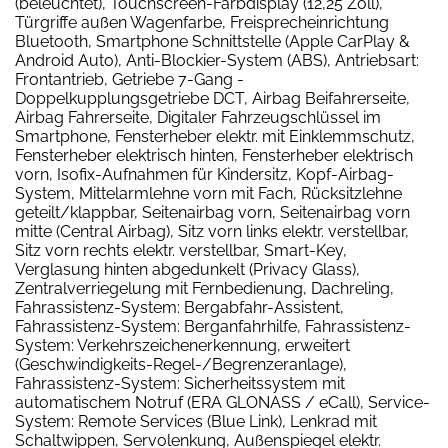
(beleuchtet), Touchscreen-Farbdisplay (12,25 Zoll),
Türgriffe außen Wagenfarbe, Freisprecheinrichtung
Bluetooth, Smartphone Schnittstelle (Apple CarPlay &
Android Auto), Anti-Blockier-System (ABS), Antriebsart:
Frontantrieb, Getriebe 7-Gang -
Doppelkupplungsgetriebe DCT, Airbag Beifahrerseite,
Airbag Fahrerseite, Digitaler Fahrzeugschlüssel im
Smartphone, Fensterheber elektr. mit Einklemmschutz,
Fensterheber elektrisch hinten, Fensterheber elektrisch
vorn, Isofix-Aufnahmen für Kindersitz, Kopf-Airbag-
System, Mittelarmlehne vorn mit Fach, Rücksitzlehne
geteilt/klappbar, Seitenairbag vorn, Seitenairbag vorn
mitte (Central Airbag), Sitz vorn links elektr. verstellbar,
Sitz vorn rechts elektr. verstellbar, Smart-Key,
Verglasung hinten abgedunkelt (Privacy Glass),
Zentralverriegelung mit Fernbedienung, Dachreling,
Fahrassistenz-System: Bergabfahr-Assistent,
Fahrassistenz-System: Berganfahrhilfe, Fahrassistenz-
System: Verkehrszeichenerkennung, erweitert
(Geschwindigkeits-Regel-/Begrenzeranlage),
Fahrassistenz-System: Sicherheitssystem mit
automatischem Notruf (ERA GLONASS / eCall), Service-
System: Remote Services (Blue Link), Lenkrad mit
Schaltwippen, Servolenkung, Außenspiegel elektr.