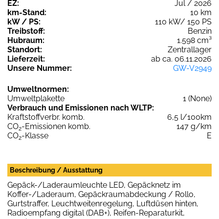
EZ:
Jul / 2026
km-Stand:
10 km
kW / PS:
110 kW/ 150 PS
Treibstoff:
Benzin
Hubraum:
1.598 cm³
Standort:
Zentrallager
Lieferzeit:
ab ca. 06.11.2026
Unsere Nummer:
GW-V2949
Umweltnormen:
Umweltplakette
1 (None)
Verbrauch und Emissionen nach WLTP:
Kraftstoffverbr. komb.
6,5 l/100km
CO
-Emissionen komb.
147 g/km
2
CO
-Klasse
E
2
Beschreibung / Ausstattung
Gepäck-/Laderaumleuchte LED, Gepäcknetz im
Koffer-/Laderaum, Gepäckraumabdeckung / Rollo,
Gurtstraffer, Leuchtweitenregelung, Luftdüsen hinten,
Radioempfang digital (DAB+), Reifen-Reparaturkit,