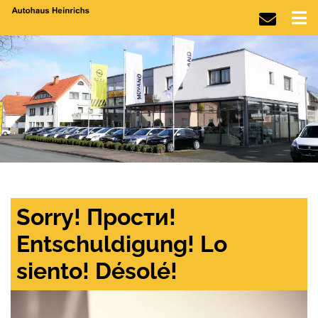
Sorry! Прости!
Entschuldigung! Lo
siento! Désolé!