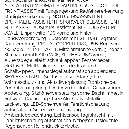
Stoff/Alcantara, Rückfahrkamera, ACC-
ABSTANDSTEMPOMAT-ADAPTIVE CRUISE CONTROL,
FRONT ASSIST mit Fußgänger-und Radfahrererkennung,
Müdigkeitserkennung, NOTBREMSASSISTENT,
SPURHALTE-ASSISTENT, SPURWECHSELASSISTENT
SIDE ASSIST, AUSPARK-Assistent, NOTRUFSYSTEM
eCALL, Einparkhilfe PDC vorne und hinten,
Handyvorbereitung Bluetooth mit FSE, DAB-Digitaler
Radioempfang, DIGITAL COCKPIT PRO, USB-Buchsen
2x, Radio, R-LINE-PAKET, Mittelarmlehne vorn, 3-Zonen
Klimaautomatik AIR CARE, SITZHEIZUNG vorne,
Außenspiegel elektrisch anklappbar, Fensterheber
elektrisch, Multifunktions-Lederlenkrad und
Schaltwippen, Innenspiegel automatisch abblendend,
KEYLESS START - Schlüsselloses Startsystem,
Wärmeschutz- und Akustikverglasung Frontscheibe,
Zentralverriegelung, Lendenwirbelstütze, Gepäckraum-
Abdeckung, Sitzhöhenverstellung vorne, Dachhimmel in
Schwarz, Dachreling silber/Alu-Optik, Metallic-
Lackierung, LED-Scheinwerfer, Fahrlichtschaltung
automatisch, Scheinwerferreinigung,
Ambientebeleuchtung, Lichtsensor, Tagfahrlicht mit
Fahrlichtschaltung automatisch, Nebelschlussleuchte,
Regensensor, Reifendruckkontrolle,