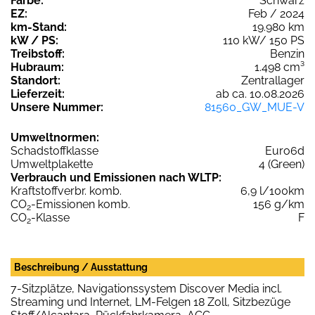
Farbe:
Schwarz
EZ:
Feb / 2024
km-Stand:
19.980 km
kW / PS:
110 kW/ 150 PS
Treibstoff:
Benzin
Hubraum:
1.498 cm³
Standort:
Zentrallager
Lieferzeit:
ab ca. 10.08.2026
Unsere Nummer:
81560_GW_MUE-V
Umweltnormen:
Schadstoffklasse
Euro6d
Umweltplakette
4 (Green)
Verbrauch und Emissionen nach WLTP:
Kraftstoffverbr. komb.
6,9 l/100km
CO
-Emissionen komb.
156 g/km
2
CO
-Klasse
F
2
Beschreibung / Ausstattung
7-Sitzplätze, Navigationssystem Discover Media incl.
Streaming und Internet, LM-Felgen 18 Zoll, Sitzbezüge