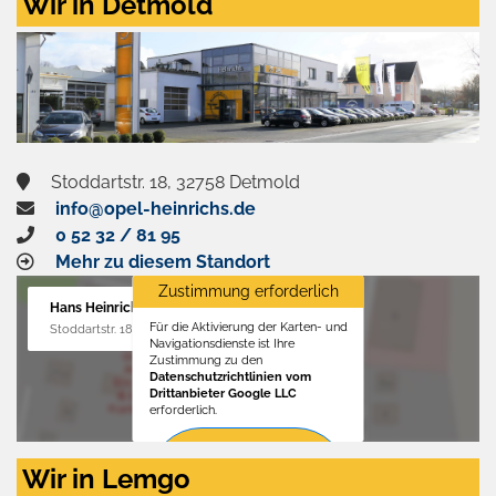
Wir in Detmold
Stoddartstr. 18, 32758 Detmold
info@opel-heinrichs.de
0 52 32 / 81 95
Mehr zu diesem Standort
Zustimmung erforderlich
Hans Heinrichs GmbH
Für die Aktivierung der Karten- und
Stoddartstr. 18, 32758 Detmold
Navigationsdienste ist Ihre
Zustimmung zu den
Datenschutzrichtlinien vom
Drittanbieter Google LLC
erforderlich.
Zustimmen
Wir in Lemgo
und