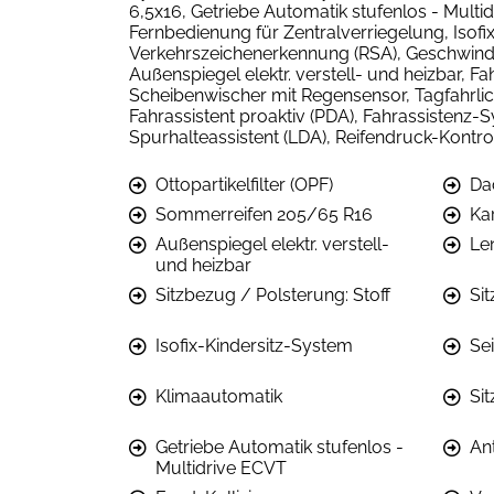
6,5x16, Getriebe Automatik stufenlos - Multid
Fernbedienung für Zentralverriegelung, Isofi
Verkehrszeichenerkennung (RSA), Geschwindi
Außenspiegel elektr. verstell- und heizbar, 
Scheibenwischer mit Regensensor, Tagfahrlic
Fahrassistent proaktiv (PDA), Fahrassistenz
Spurhalteassistent (LDA), Reifendruck-Kontr
Ottopartikelfilter (OPF)
Da
Sommerreifen 205/65 R16
Kar
Außenspiegel elektr. verstell-
Le
und heizbar
Sitzbezug / Polsterung: Stoff
Si
Isofix-Kindersitz-System
Se
Klimaautomatik
Si
Getriebe Automatik stufenlos -
Ant
Multidrive ECVT