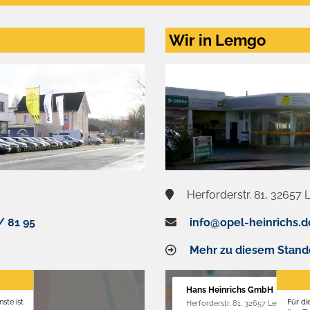
Wir in Lemgo
Herforderstr. 81, 32657
/ 81 95
info@opel-heinrichs.d
Mehr zu diesem Stand
Hans Heinrichs GmbH
ste ist
Für di
Herforderstr. 81, 32657 Lemgo