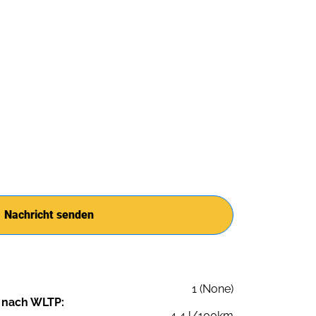
Nachricht senden
1 (None)
 nach WLTP:
4,4 l/100km