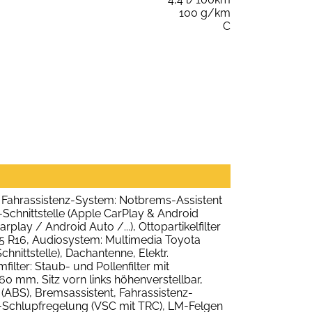
100 g/km
C
, Fahrassistenz-System: Notbrems-Assistent
Schnittstelle (Apple CarPlay & Android
lay / Android Auto /...), Ottopartikelfilter
65 R16, Audiosystem: Multimedia Toyota
nittstelle), Dachantenne, Elektr.
ilter: Staub- und Pollenfilter mit
560 mm, Sitz vorn links höhenverstellbar,
(ABS), Bremsassistent, Fahrassistenz-
bs-Schlupfregelung (VSC mit TRC), LM-Felgen