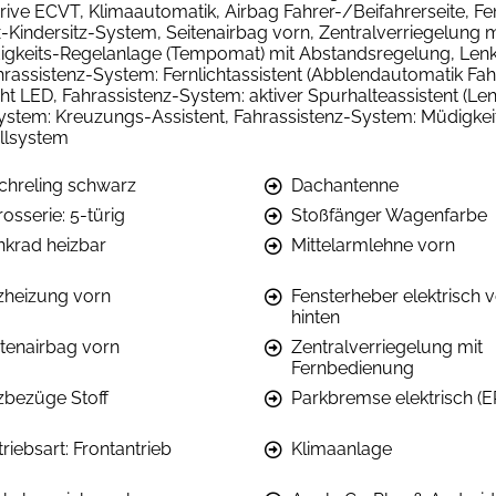
rive ECVT, Klimaautomatik, Airbag Fahrer-/Beifahrerseite, Fen
x-Kindersitz-System, Seitenairbag vorn, Zentralverriegelung
gkeits-Regelanlage (Tempomat) mit Abstandsregelung, Lenkra
Fahrassistenz-System: Fernlichtassistent (Abblendautomatik Fa
ht LED, Fahrassistenz-System: aktiver Spurhalteassistent (Le
-System: Kreuzungs-Assistent, Fahrassistenz-System: Müdigk
ollsystem
chreling schwarz
Dachantenne
osserie: 5-türig
Stoßfänger Wagenfarbe
nkrad heizbar
Mittelarmlehne vorn
tzheizung vorn
Fensterheber elektrisch v
hinten
itenairbag vorn
Zentralverriegelung mit
Fernbedienung
tzbezüge Stoff
Parkbremse elektrisch (E
riebsart: Frontantrieb
Klimaanlage