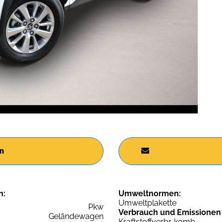
n
n:
Umweltnormen:
Umweltplakette
Pkw
Verbrauch und Emissionen
Geländewagen
Kraftstoffverbr. komb.