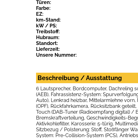
Türen:
Farbe:
EZ:
km-Stand:
kW / PS:
Treibstoff:
Hubraum:
Standort:
Lieferzeit:
Unsere Nummer:
Beschreibung / Ausstattung
6 Lautsprecher, Bordcomputer, Dachreling s
(AEB), Fahrassistenz-System: Spurverfolgung
Auto), Lenkrad heizbar, Mittelarmlehne vorn,
(OPF), Rückfahrkamera, Rücksitzbank geteil
Touch (DAB-Tuner (Radioempfang digital) / Bl
Bremskraftverteilung, Geschwindigkeits-Begren
Aktivkohlefilter, Karosserie: 5-türig, Multime
Sitzbezug / Polsterung: Stoff, Stoßfänger W
System: Pre-Collision-System (PCS), Antriebs