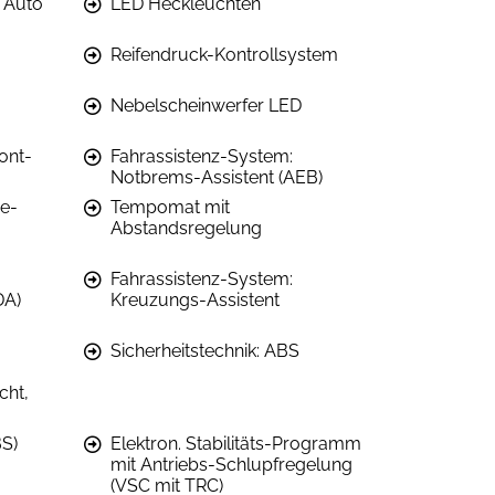
 Auto
LED Heckleuchten
Reifendruck-Kontrollsystem
Nebelscheinwerfer LED
ont-
Fahrassistenz-System:
Notbrems-Assistent (AEB)
re-
Tempomat mit
Abstandsregelung
Fahrassistenz-System:
DA)
Kreuzungs-Assistent
Sicherheitstechnik: ABS
cht,
BS)
Elektron. Stabilitäts-Programm
mit Antriebs-Schlupfregelung
(VSC mit TRC)