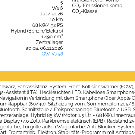
5
CO
-Emissionen komb.
2
Weiß
CO
-Klasse
2
Jul / 2026
10 km
68 kW/ 92 PS
Hybrid (Benzin/Elektro)
1.490 cm³
Zentrallager
ab ca. 06.11.2026
GW-V758
chwarz, Fahrassistenz-System: Front-Kollisionswarner (FCW)
s-Assistent (LTA), Heckleuchten LED, Kabellose Smartphone-
 Navigation in Verbindung mit dem Smartphone (über Apple Carp
t, umklappbar (60/40), Sitzheizung vorn, Sommerreifen 205/
uetooth-Schnittstelle / Freisprechanlage Bluetooth / USB-Sch
zeranlage, Hybrid 85 kW (Motor 1,5 Ltr. - 68 kW), Innenraumf
dia Display (7,0 Zoll), Parkbremse elektrisch (EPB), Radstand 2
agenfarbe, Türgriffe außen Wagenfarbe, Anti-Blockier-System 
art: Frontantrieb, Elektron. Stabilitäts-Programm mit Antrie