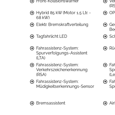
Front-Kollisionswarner
Ve
(R
Hybrid 85 kW (Motor 1,5 Ltr. -
OP
68 kW)
Elektr. Bremskraftverteilung
Ge
Be
Tagfahrlicht LED
Sc
Fahrassistenz-System:
Rü
Spurverfolgungs-Assistent
(LTA)
Fahrassistenz-System:
Fa
Verkehrszeichenerkennung
Sp
(RSA)
(L
Fahrassistenz-System:
Fa
Müdigkeitserkennungs-Sensor
Sp
Bremsassistent
Ai