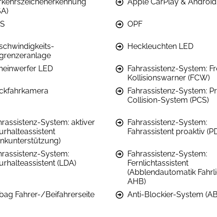
rkehrszeichenerkennung
Apple CarPlay & Android
SA)
S
OPF
schwindigkeits-
Heckleuchten LED
grenzeranlage
heinwerfer LED
Fahrassistenz-System: Fr
Kollisionswarner (FCW)
ckfahrkamera
Fahrassistenz-System: P
Collision-System (PCS)
hrassistenz-System: aktiver
Fahrassistenz-System:
urhalteassistent
Fahrassistent proaktiv (P
enkunterstützung)
hrassistenz-System:
Fahrassistenz-System:
urhalteassistent (LDA)
Fernlichtassistent
(Abblendautomatik Fahrli
AHB)
rbag Fahrer-/Beifahrerseite
Anti-Blockier-System (A