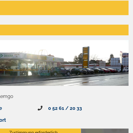
 Lemgo
e
0 52 61 / 20 33
ort
Zustimmung erforderlich