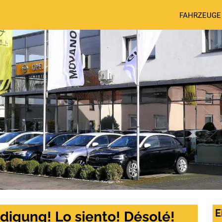
FAHRZEUGE
E
digung! Lo siento! Désolé!