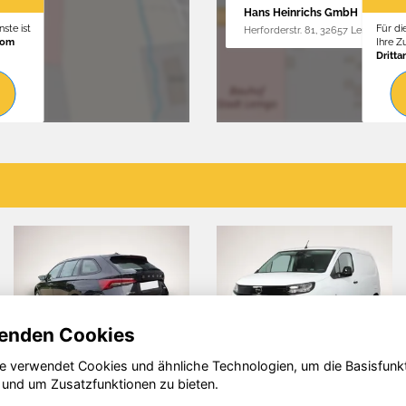
Hans Heinrichs GmbH
ste ist
Für di
Herforderstr. 81, 32657 Lemgo
vom
Ihre 
Dritta
enden Cookies
e verwendet Cookies und ähnliche Technologien, um die Basisfunk
Opel Combo
BMW X5
 und um Zusatzfunktionen zu bieten.
M60