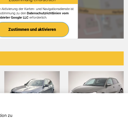
e Aktivierung der Karten- und Navigationsdienste ist
Zustimmung zu den
Datenschutzrichtlinien vom
nbieter Google LLC
erforderlich.
Zustimmen und aktivieren
tion zu
Audi A1
Volkswagen
V
T-Roc
T