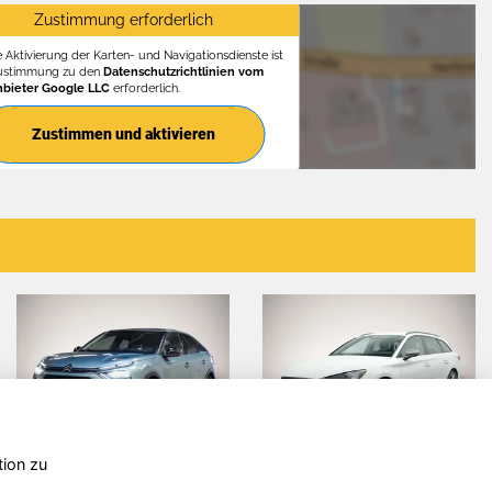
Zustimmung erforderlich
e Aktivierung der Karten- und Navigationsdienste ist
Zustimmung zu den
Datenschutzrichtlinien vom
nbieter Google LLC
erforderlich.
Zustimmen und aktivieren
tion zu
koda Karoq
Volkswagen
H