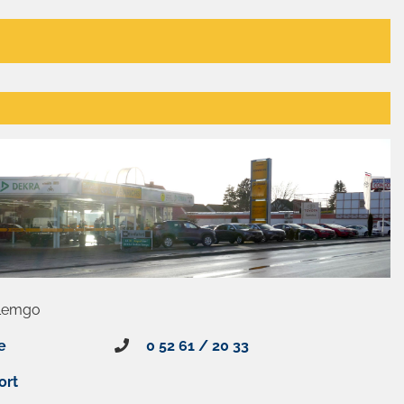
 Lemgo
e
0 52 61 / 20 33
ort