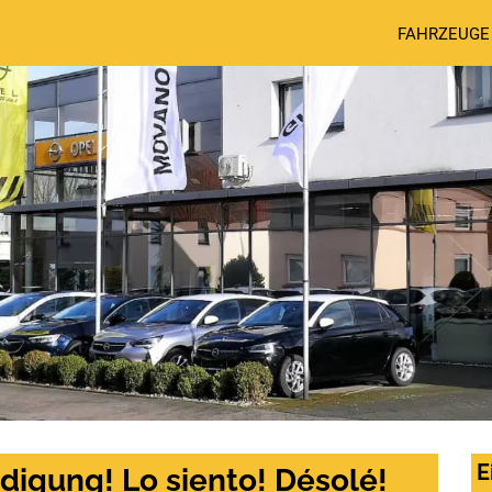
FAHRZEUGE
E
digung! Lo siento! Désolé!