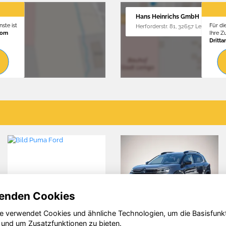
Hans Heinrichs GmbH
ste ist
Für di
Herforderstr. 81, 32657 Lemgo
vom
Ihre 
Dritta
enden Cookies
e verwendet Cookies und ähnliche Technologien, um die Basisfunk
Citroën C4
Seat Leon
S
 und um Zusatzfunktionen zu bieten.