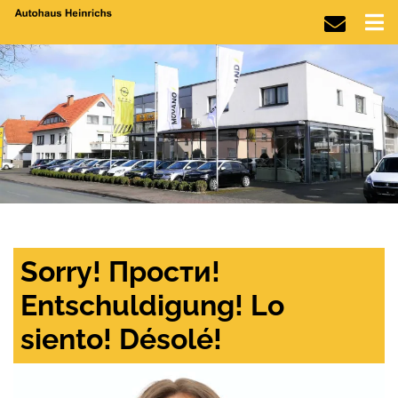
Sorry! Прости!
Entschuldigung! Lo
siento! Désolé!