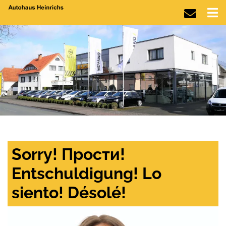
Sorry! Прости!
Entschuldigung! Lo
siento! Désolé!