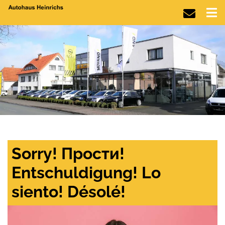
Sorry! Прости!
Entschuldigung! Lo
siento! Désolé!