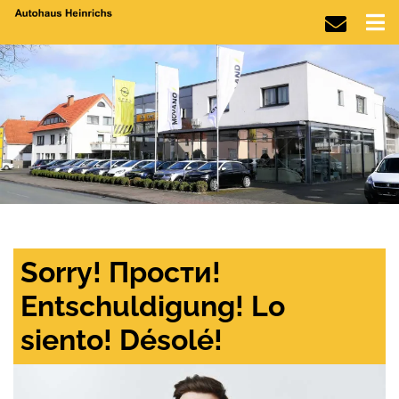
Sorry! Прости!
Entschuldigung! Lo
siento! Désolé!