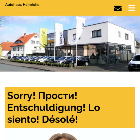
Sorry! Прости!
Entschuldigung! Lo
siento! Désolé!