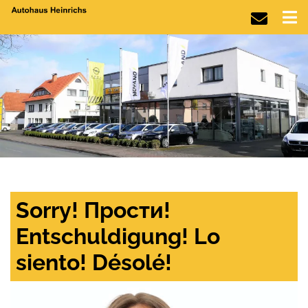
Sorry! Прости!
Entschuldigung! Lo
siento! Désolé!