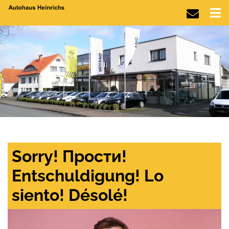
Sorry! Прости!
Entschuldigung! Lo
siento! Désolé!