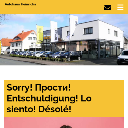
Sorry! Прости!
Entschuldigung! Lo
siento! Désolé!