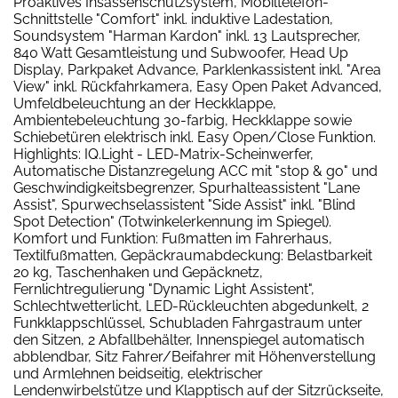
Proaktives Insassenschutzsystem, Mobiltelefon-
Schnittstelle "Comfort" inkl. induktive Ladestation,
Soundsystem "Harman Kardon" inkl. 13 Lautsprecher,
840 Watt Gesamtleistung und Subwoofer, Head Up
Display, Parkpaket Advance, Parklenkassistent inkl. "Area
View" inkl. Rückfahrkamera, Easy Open Paket Advanced,
Umfeldbeleuchtung an der Heckklappe,
Ambientebeleuchtung 30-farbig, Heckklappe sowie
Schiebetüren elektrisch inkl. Easy Open/Close Funktion.
Highlights: IQ.Light - LED-Matrix-Scheinwerfer,
Automatische Distanzregelung ACC mit "stop & go" und
Geschwindigkeitsbegrenzer, Spurhalteassistent "Lane
Assist", Spurwechselassistent "Side Assist" inkl. "Blind
Spot Detection" (Totwinkelerkennung im Spiegel).
Komfort und Funktion: Fußmatten im Fahrerhaus,
Textilfußmatten, Gepäckraumabdeckung: Belastbarkeit
20 kg, Taschenhaken und Gepäcknetz,
Fernlichtregulierung "Dynamic Light Assistent",
Schlechtwetterlicht, LED-Rückleuchten abgedunkelt, 2
Funkklappschlüssel, Schubladen Fahrgastraum unter
den Sitzen, 2 Abfallbehälter, Innenspiegel automatisch
abblendbar, Sitz Fahrer/Beifahrer mit Höhenverstellung
und Armlehnen beidseitig, elektrischer
Lendenwirbelstütze und Klapptisch auf der Sitzrückseite,