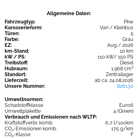
Allgemeine Daten:
Fahrzeugtyp:
Pkw
Karosserieform:
Van / Kleinbus
Türen:
5
Farbe:
Grau
EZ:
Aug / 2026
km-Stand:
10 km
kW / PS:
110 kW/ 150 PS
Treibstoff:
Diesel
Hubraum:
1.968 cm³
Standort:
Zentrallager
Lieferzeit:
ab ca. 24.08.2026
Unsere Nummer:
826130
Umweltnormen:
Schadstoffklasse
Euro6
Umweltplakette
4 (Green)
Verbrauch und Emissionen nach WLTP:
Kraftstoffverbr. komb.
6,7 l/100km
CO
-Emissionen komb.
175 g/km
2
CO
-Klasse
F
2