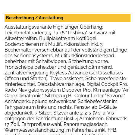
Beschreibung / Ausstattung
Ausstattungsvariante High langer Überhang:
Leichtmetallräder 7,5 J x 18 "Toshima" schwarz mit
Allwetterreifen, Bulliplakette am Kotflügel,
Bodenschienen mit Multifunktionstisch inkl. 3
Becherhalter verschiebbar auf der vollständigen Länge
des Schienensystems, Multifunktionslederlenkrad
beheizbar mit Schaltwippen, Sitzheizung vorne,
Frontscheibe beheizbar und geräuschdämmend,
Zentralverriegelung Keyless Advance (schlüsselloses
Öffnen und Starten), Travelassistent, Scheinwerferleiste
hinterleuchtet, Diebstahlwarnanlage, Digital Cockpit Pro,
Radio Navigationssystem Discover Pro, Klimaanlage "Air
Care Climatronic", Sitzbezug Bi-Colour Leder "Savona",
Anhängerkupplung schwenkbar, Schiebefenster im
Fahrgastraum links und rechts, Fenster ab B-Säule
abgedunkelt, 7 Sitzer: Sitzvariante 2-2-3 (Vis-a-Vis
entgegen der Fahrrichtung) inkl. 4 Armlehnen, Fahrwerk
17 Zoll, Fahrprofilauswahl, Panoramaglasdach,
Warmwasserstandheizung im Fahrerhaus inkl. FFB,