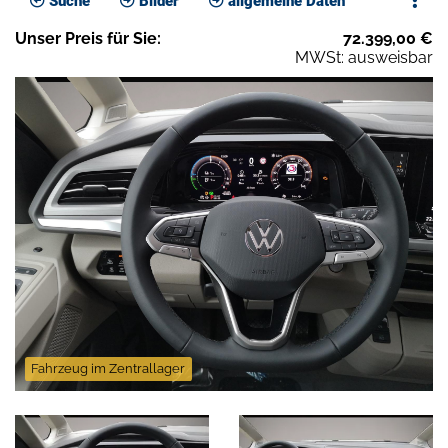
Suche
Bilder
allgemeine Daten
Unser
Preis
für Sie
:
72.399,00
€
MWSt: ausweisbar
Fahrzeug im Zentrallager