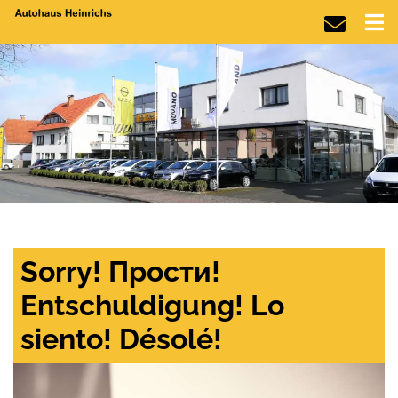
Sorry! Прости!
Entschuldigung! Lo
siento! Désolé!