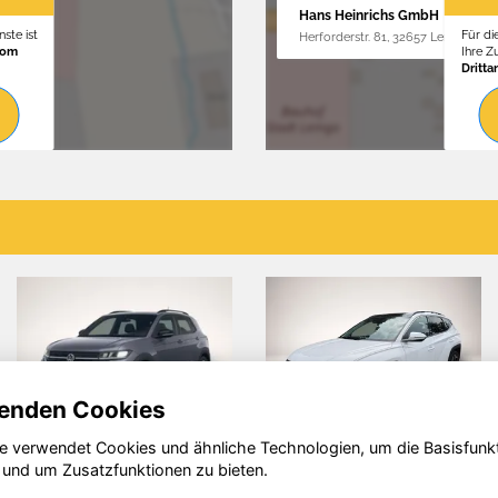
Hans Heinrichs GmbH
ste ist
Für di
Herforderstr. 81, 32657 Lemgo
vom
Ihre 
Dritta
enden Cookies
e verwendet Cookies und ähnliche Technologien, um die Basisfunk
 Funky
Skoda
Kia ce
 und um Zusatzfunktionen zu bieten.
Kodiaq
Ceed