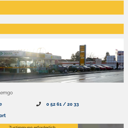
 Lemgo
e
0 52 61 / 20 33
ort
Zustimmung erforderlich