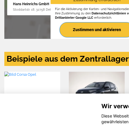
Hans Heinrichs GmbH
Für die Aktivierung der Karten- und Navigationsdien
Stoddartstr. 18, 32758 Detmold
Ihre Zustimmung zu den
Datenschutzrichtlinien 
Drittanbieter Google LLC
erforderlich.
Zustimmen und aktivieren
Beispiele aus dem Zentrallager
Wir verw
Diese Webseit
kswagen
Hyundai
ORA
gewährleisten
ross
TUCSON
Cat