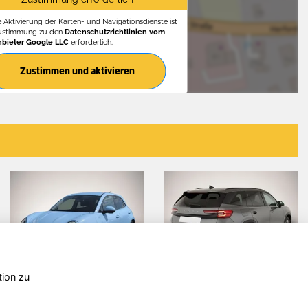
e Aktivierung der Karten- und Navigationsdienste ist
Zustimmung zu den
Datenschutzrichtlinien vom
nbieter Google LLC
erforderlich.
Zustimmen und aktivieren
tion zu
e'd /
Hyundai
Hyunda
KONA