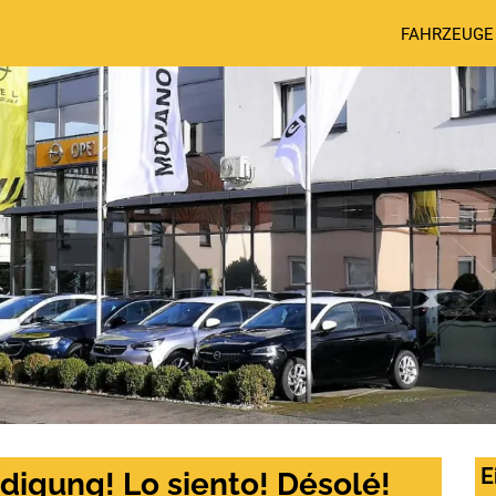
FAHRZEUGE
E
digung! Lo siento! Désolé!