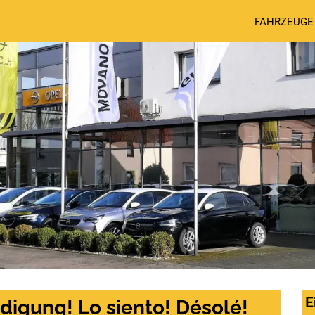
FAHRZEUGE
E
digung! Lo siento! Désolé!