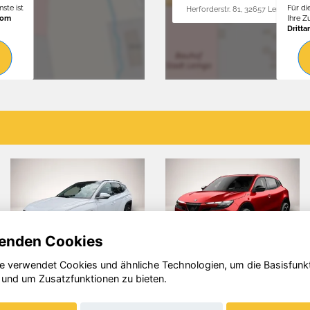
ste ist
Für di
Herforderstr. 81, 32657 Lemgo
vom
Ihre 
Dritta
enden Cookies
e verwendet Cookies und ähnliche Technologien, um die Basisfunk
Skoda
Volkswagen
 und um Zusatzfunktionen zu bieten.
Kamiq
Touran