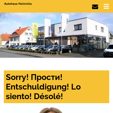
Sorry! Прости!
Entschuldigung! Lo
siento! Désolé!