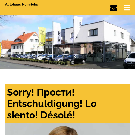
Sorry! Прости!
Entschuldigung! Lo
siento! Désolé!