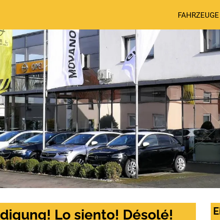
FAHRZEUGE
E
digung! Lo siento! Désolé!