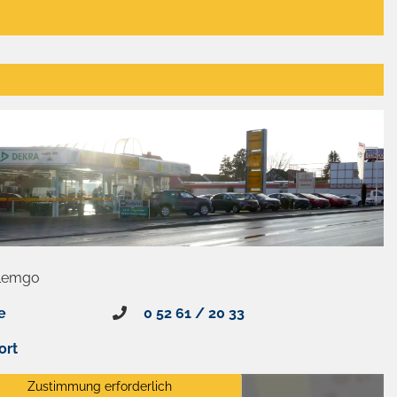
 Lemgo
e
0 52 61 / 20 33
ort
Zustimmung erforderlich