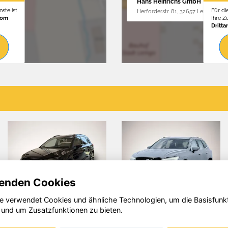
Hans Heinrichs GmbH
ste ist
Für di
Herforderstr. 81, 32657 Lemgo
vom
Ihre 
Dritta
enden Cookies
e verwendet Cookies und ähnliche Technologien, um die Basisfunk
Seat Arona
Volvo XC60
 und um Zusatzfunktionen zu bieten.