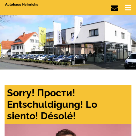
Sorry! Прости!
Entschuldigung! Lo
siento! Désolé!