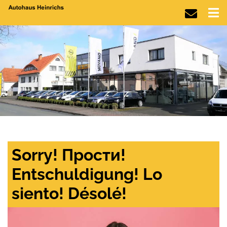
Sorry! Прости!
Entschuldigung! Lo
siento! Désolé!