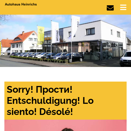
Sorry! Прости!
Entschuldigung! Lo
siento! Désolé!