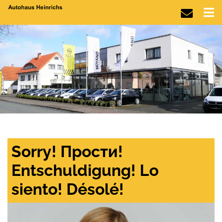
Sorry! Прости!
Entschuldigung! Lo
siento! Désolé!