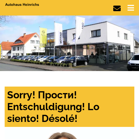
Sorry! Прости!
Entschuldigung! Lo
siento! Désolé!