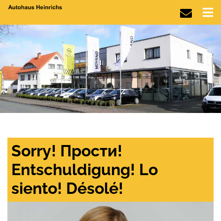
Sorry! Прости!
Entschuldigung! Lo
siento! Désolé!