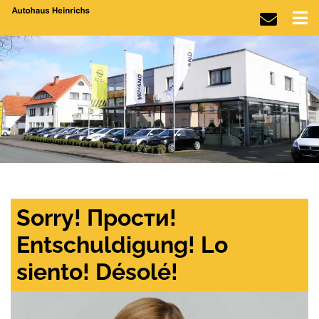
Sorry! Прости!
Entschuldigung! Lo
siento! Désolé!