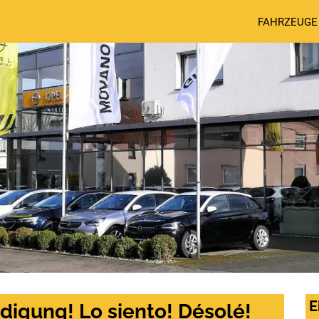
FAHRZEUGE
E
digung! Lo siento! Désolé!