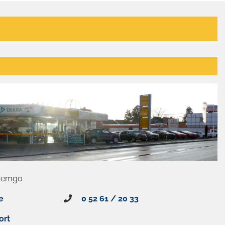
 Lemgo
e
0 52 61 / 20 33
ort