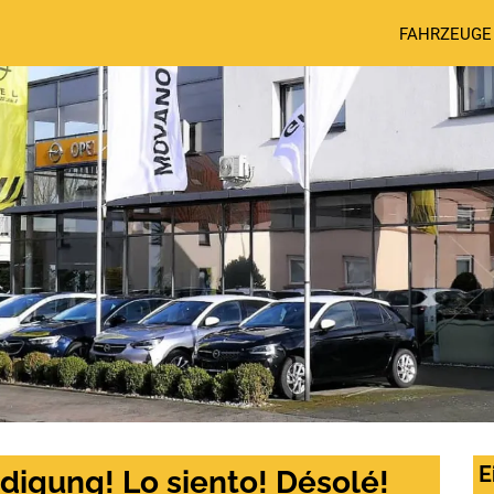
FAHRZEUGE
E
digung! Lo siento! Désolé!