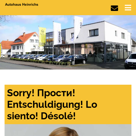
Sorry! Прости!
Entschuldigung! Lo
siento! Désolé!