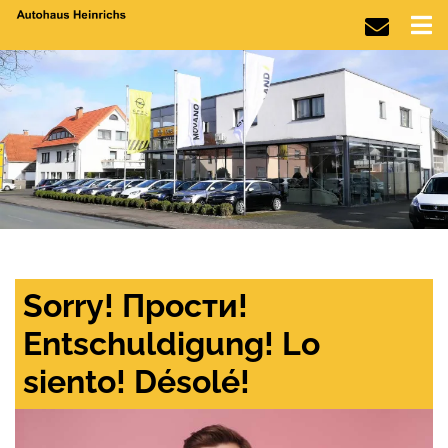
Sorry! Прости!
Entschuldigung! Lo
siento! Désolé!