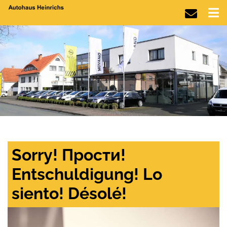
Sorry! Прости!
Entschuldigung! Lo
siento! Désolé!