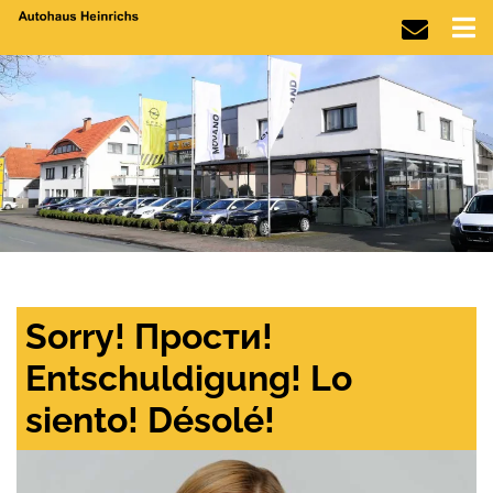
Sorry! Прости!
Entschuldigung! Lo
siento! Désolé!