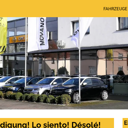
FAHRZEUGE
E
digung! Lo siento! Désolé!