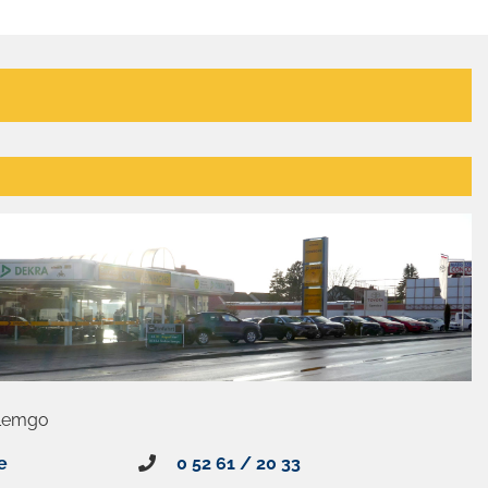
 Lemgo
e
0 52 61 / 20 33