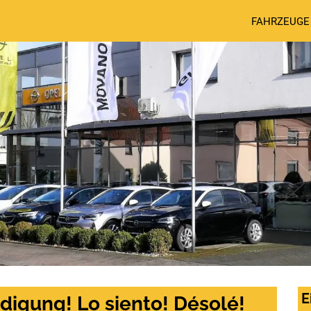
FAHRZEUGE
E
digung! Lo siento! Désolé!