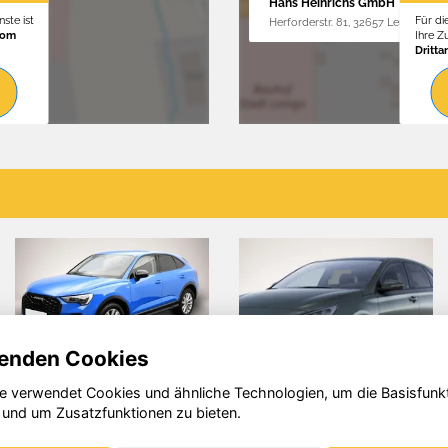
Hans Heinrichs GmbH
ste ist
Für di
Herforderstr. 81, 32657 Lemgo
vom
Ihre 
Dritta
enden Cookies
e verwendet Cookies und ähnliche Technologien, um die Basisfunk
 i30
Ford Kuga
Renault
 und um Zusatzfunktionen zu bieten.
Austral