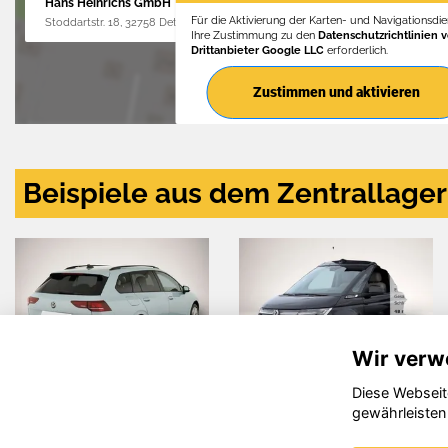
Hans Heinrichs GmbH
Für die Aktivierung der Karten- und Navigationsdien
Stoddartstr. 18, 32758 Detmold
Ihre Zustimmung zu den
Datenschutzrichtlinien 
Drittanbieter Google LLC
erforderlich.
Zustimmen und aktivieren
Beispiele aus dem Zentrallager
Wir verw
Diese Webseit
agen
Audi Q3
Hyundai
gewährleisten
ornia