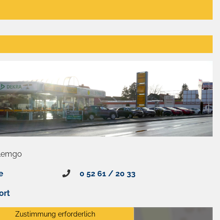
 Lemgo
e
0 52 61 / 20 33
ort
Zustimmung erforderlich