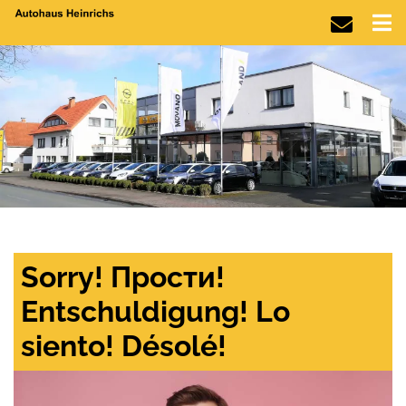
Sorry! Прости!
Entschuldigung! Lo
siento! Désolé!