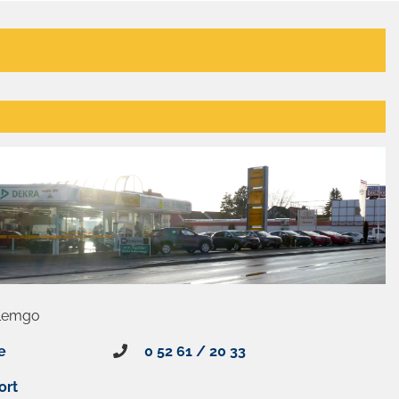
 Lemgo
e
0 52 61 / 20 33
ort